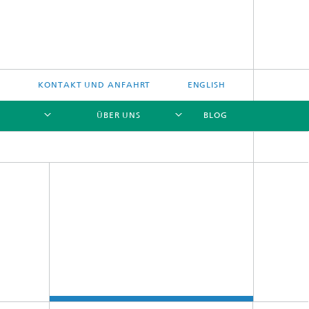
E
KONTAKT UND ANFAHRT
ENGLISH
ÜBER UNS
BLOG
[X]
[X]
[X]