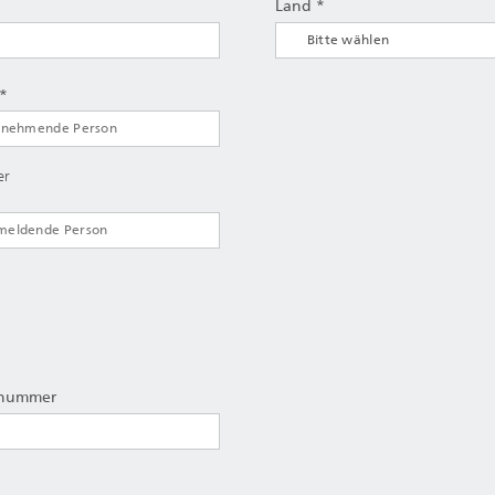
Land *
 *
er
lnummer