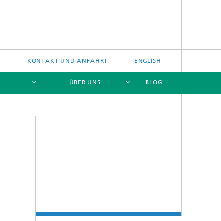
E
KONTAKT UND ANFAHRT
ENGLISH
ÜBER UNS
BLOG
[X]
[X]
[X]